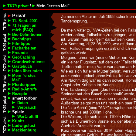
TK79 privat
/
Mein "erstes Mal"
Privat
Zu meinem Abitur im Juli 1998 schenkten m
11. Sept. 2001
Tandemsprung.
71 Fragen an
mich (FAQ)
Da mein Vater zu NVA-Zeiten bei den Fall
Bio-Definitionen
wieder anfing, Fallschirm zu springen, wol
Buchtipps
ist, warum man so "geil" darauf sein kann.
Filmtipps
Am Samstag, d. 28.08.1999, war es dann en
Facharbeiten
vom Fallschirmspringen erzählt und ich wa
Freunde
gefallen würde.
GeoCaching
Morgens fuhren wir (meine Mutter, ein Kum
Grundwehrdienst
ein kleiner Flugplatz, auf dem der "Fallsch
Gästebuch
Treffen hatte - mein Vater war schon am F
Infos über mich
Wie es sich für eine Mutter gehört, versuc
Mein "erstes
auszureden, jedoch ohne Erfolg. Ich war z
Mal"
Am Nachmittag war es dann soweit. Komisc
Pferderipper
Angst oder Kribbeln im Bauch.
Radio-Anrufe
Uns Tandemspringern (das heisst, dass ich
Rezepte
Springer auf den Bauch 'geschnallt' werde,
smart forfour
erklärt, was wir wann machen mussten un
Daten
Außerdem zeigte man uns noch ein paar Tri
Verbrauch
Die "alte Anna" (eine "AN2" sowjetischer B
Spiele
brachte uns auf 3000m Höhe.
WarCraft III
Die Wolken, die sich in ca. 1100m Höhe b
Krinitz
sich als Blumenkohl vorstellen, der aber v
Ludwigslust
Auch die Aussicht war toll.
Mecklenburg
Kurz bevor wir nach ca. 30 Minuten Flug d
ein seltsames Gefühl. Es war keine Angst