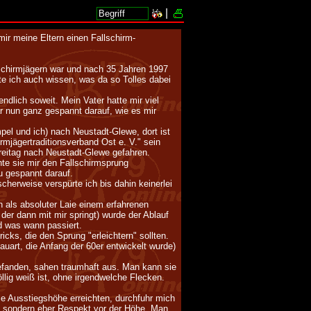
|
ir meine Eltern einen Fallschirm-
schirmjägern war und nach 35 Jahren 1997
lte ich auch wissen, was da so Tolles dabei
dlich soweit. Mein Vater hatte mir viel
r nun ganz gespannt darauf, wie es mir
pel und ich) nach Neustadt-Glewe, dort ist
irmjägertraditionsverband Ost e. V." sein
reitag nach Neustadt-Glewe gefahren.
hte sie mir den Fallschirmsprung
u gespannt darauf.
herweise verspürte ich bis dahin keinerlei
 als absoluter Laie einem erfahrenen
 der dann mit mir springt) wurde der Ablauf
d was wann passiert.
cks, die den Sprung "erleichtern" sollten.
auart, die Anfang der 60er entwickelt wurde)
efanden, sahen traumhaft aus. Man kann sie
öllig weiß ist, ohne irgendwelche Flecken.
ie Ausstiegshöhe erreichten, durchfuhr mich
, sondern eher Respekt vor der Höhe. Man