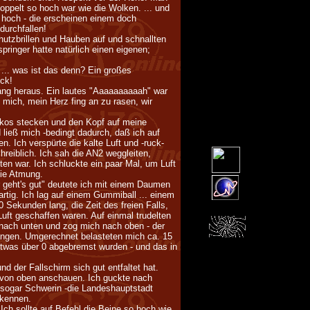
oppelt so hoch war wie die Wolken. ... und
hoch - die erscheinen einem doch
durchfallen!
hutzbrillen und Hauben auf und schnallten
ringer hatte natürlich einen eigenen;
... was ist das denn? Ein großes
ück!
rang heraus. Ein lautes "Aaaaaaaaaah" war
mich, mein Herz fing an zu rasen, wir
lkos stecken und den Kopf auf meine
 ließ mich -bedingt dadurch, daß ich auf
. Ich verspürte die kalte Luft und -ruck-
reiblich. Ich sah die AN2 weggleiten,
ten war. Ich schluckte ein paar Mal, um Luft
die Atmung.
r geht's gut" deutete ich mit einem Daumen
rtig. Ich lag auf einem Gummiball ... einem
0 Sekunden lang, die Zeit des freien Falls,
Luft geschaffen waren. Auf einmal trudelten
 nach unten und zog mich nach oben - der
angen. Umgerechnet belasteten mich ca. 15
 etwas über 0 abgebremst wurden - und das in
nd der Fallschirm sich gut entfaltet hat.
t von oben anschauen. Ich guckte nach
 sogar Schwerin -die Landeshauptstadt
rkennen.
Ich sollte auf Befehl die Beine so hoch wie