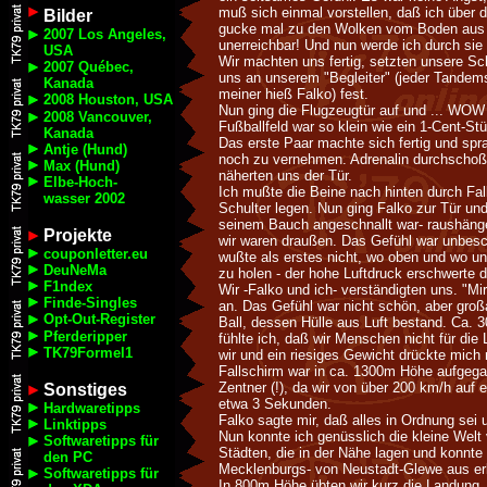
muß sich einmal vorstellen, daß ich über d
Bilder
gucke mal zu den Wolken vom Boden aus 
2007 Los Angeles,
unerreichbar! Und nun werde ich durch sie 
USA
Wir machten uns fertig, setzten unsere Sc
2007 Québec,
uns an unserem "Begleiter" (jeder Tandemsp
Kanada
meiner hieß Falko) fest.
2008 Houston, USA
Nun ging die Flugzeugtür auf und ... WOW 
2008 Vancouver,
Fußballfeld war so klein wie ein 1-Cent-St
Kanada
Das erste Paar machte sich fertig und sp
Antje (Hund)
noch zu vernehmen. Adrenalin durchschoß 
Max (Hund)
näherten uns der Tür.
Elbe-Hoch-
Ich mußte die Beine nach hinten durch Fa
wasser 2002
Schulter legen. Nun ging Falko zur Tür und
seinem Bauch angeschnallt war- raushängen
Projekte
wir waren draußen. Das Gefühl war unbesch
couponletter.eu
wußte als erstes nicht, wo oben und wo un
DeuNeMa
zu holen - der hohe Luftdruck erschwerte 
F1ndex
Wir -Falko und ich- verständigten uns. "Mi
Finde-Singles
an. Das Gefühl war nicht schön, aber großa
Opt-Out-Register
Ball, dessen Hülle aus Luft bestand. Ca. 3
Pferderipper
fühlte ich, daß wir Menschen nicht für die 
TK79Formel1
wir und ein riesiges Gewicht drückte mich
Fallschirm war in ca. 1300m Höhe aufgeg
Zentner (!), da wir von über 200 km/h auf
Sonstiges
etwa 3 Sekunden.
Hardwaretipps
Falko sagte mir, daß alles in Ordnung sei u
Linktipps
Nun konnte ich genüsslich die kleine Wel
Softwaretipps für
Städten, die in der Nähe lagen und konnte
den PC
Mecklenburgs- von Neustadt-Glewe aus e
Softwaretipps für
In 800m Höhe übten wir kurz die Landung. 