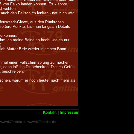
ß von Falko landen können. Es klappte
schwebten.
 auch den Fallschirm lenken - natürlich war
Neusdtadt-Glewe, aus den Pünktchen
rößere Punkte, bis man langsam Details
 erkennen.
hm ich meine Beine so hoch, wie es nur
)
ich Mutter Erde wieder in seinen Bann
inmal einen Fallschirmsprung zu machen.
t, dann laß ihn Dir schenken. Dieses Gefühl
 beschreiben.
sschen, warum er noch heute, nach mehr als
Kontakt
|
Impressum
www.tk79online.de
www.tk79-online.de