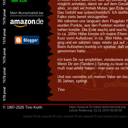
den XDA
möglich anheben, damit wir auf dem Gesä
alles, so daß wir frohen Mutes 'gen Erde 
Das Gefühl war unbeschreiblich. Ich durfte
Falko stets bereit einzugreifen.
Wir näherten uns langsam dem Flugplatz 
wurden Punkte, aus den Punkten wurden g
sehen konnte. Die Erde wuchs und wuchs.
In ca. 100m Höhe konnte ich meine Eltern
Kurz vorm Aufsetzen, in ca. 30m Höhe, na
ging und wir setzten -naja- relativ gut auf ;-
Beim Aufstehen merkte ich spürbar, daß m
genommen hatte.
Ich kann Dir nur empfehlen, mindestens e
Wenn Dir ein (Tandem-) Sprung zu teuer is
muß man erlebt haben - man kann es nicht
Und nun verstehe ich meinen Vater ein bi
35 Jahren, springt.
Tino
© 1997-2026 Tino Korth
https://www.tk79-online.de/erstesmal.php
Letzte Änderung: 01.01.1970 00:00:00
www.tk79.de
www.tk79.com
www.tk79.net
www.tk79.org
www.korth.name